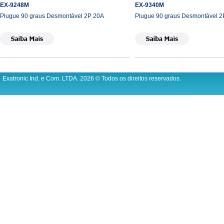
EX-9248M
EX-9340M
Plugue 90 graus Desmontável 2P 20A
Plugue 90 graus Desmontável 
Exatronic Ind. e Com. LTDA.
2026 © Todos os direitos reservados.