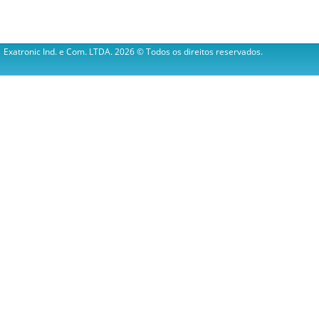
Exatronic Ind. e Com. LTDA.
2026 © Todos os direitos reservados.