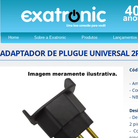
Home
Sobre a Exatronic
Produtos
Lançamentos
ADAPTADOR DE PLUGUE UNIVERSAL 
Cód
- A
- Co
- N
Des
- D
2 pi
- Co
pino